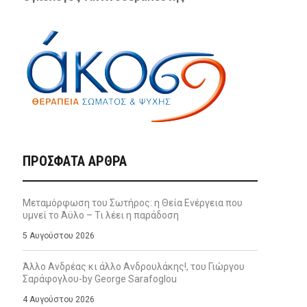
ΠΡΌΣΦΑΤΑ ΆΡΘΡΑ
Μεταμόρφωση του Σωτήρος: η Θεία Ενέργεια που
υμνεί το Άϋλο – Τι λέει η παράδοση
5 Αυγούστου 2026
Άλλο Ανδρέας κι άλλο Ανδρουλάκης!, του Γιώργου
Σαράφογλου-by George Sarafoglou
4 Αυγούστου 2026