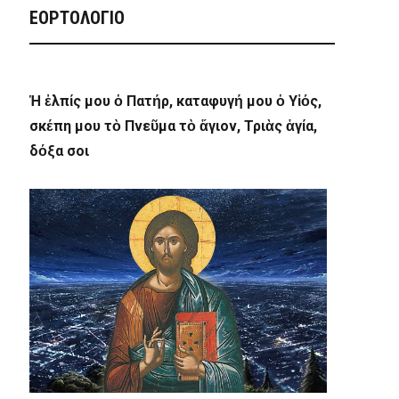
ΕΟΡΤΟΛΟΓΙΟ
Ἡ ἐλπίς μου ὁ Πατήρ, καταφυγή μου ὁ Υἱός,
σκέπη μου τὸ Πνεῦμα τὸ ἅγιον, Τριὰς ἁγία,
δόξα σοι