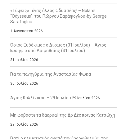
«Τύψεις»…ένας άλλος Οδυσσέας! – Nolan’s
“Odysseus”, του Γιώργου Σαράφογλου-by George
Sarafoglou
1 Αυγούστου 2026
Όσιος Ευδόκιμος ο Δίκαιος (31 Ιουλίου) – Άγιος
Ιωσήφ ο από Αριμαθαίας (31 Ιουλίου)
31 Ιουλίου 2026
Για τα πανηγύρια, της Αναστασίας Φωκά
30 Ιουλίου 2026
Άγιος Καλλίνικος – 29 Ιουλίου
29 Ιουλίου 2026
Μη φοβάστε τα δάκρυα!, της Δρ Δέσποινας Κατσώχη
29 Ιουλίου 2026
Γιατί ο κλιματισμός αγαπά την ξηροφθαλμία;, της