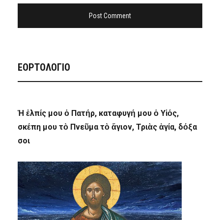
ΕΟΡΤΟΛΟΓΙΟ
Ἡ ἐλπίς μου ὁ Πατήρ, καταφυγή μου ὁ Υἱός,
σκέπη μου τὸ Πνεῦμα τὸ ἅγιον, Τριὰς ἁγία, δόξα
σοι