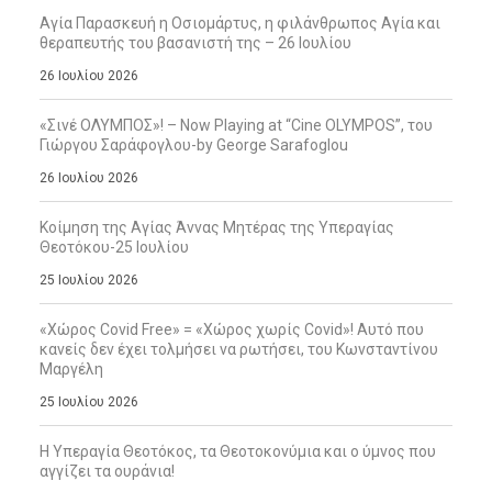
Αγία Παρασκευή η Οσιομάρτυς, η φιλάνθρωπος Αγία και
θεραπευτής του βασανιστή της – 26 Ιουλίου
26 Ιουλίου 2026
«Σινέ ΟΛΥΜΠΟΣ»! – Now Playing at “Cine OLYMPOS”, του
Γιώργου Σαράφογλου-by George Sarafoglou
26 Ιουλίου 2026
Κοίμηση της Αγίας Άννας Μητέρας της Υπεραγίας
Θεοτόκου-25 Ιουλίου
25 Ιουλίου 2026
«Χώρος Covid Free» = «Χώρος χωρίς Covid»! Αυτό που
κανείς δεν έχει τολμήσει να ρωτήσει, του Κωνσταντίνου
Μαργέλη
25 Ιουλίου 2026
Η Υπεραγία Θεοτόκος, τα Θεοτοκονύμια και ο ύμνος που
αγγίζει τα ουράνια!