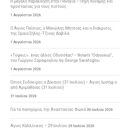
Η μεγάλη παράκληση στην Παναγία – Πηγή δύναμης και
προστασίας για τους πιστούς
1 Αυγούστου 2026
Ο Άγιος Παΐσιος, ο Μανώλης Μητσιάς και η διάκρισις,
της Ωραιοζήλης-Τζίνας Δαβιλά
1 Αυγούστου 2026
«Τύψεις»…ένας άλλος Οδυσσέας! – Nolan’s “Odysseus”,
του Γιώργου Σαράφογλου-by George Sarafoglou
1 Αυγούστου 2026
Όσιος Ευδόκιμος ο Δίκαιος (31 Ιουλίου) – Άγιος Ιωσήφ ο
από Αριμαθαίας (31 Ιουλίου)
31 Ιουλίου 2026
Για τα πανηγύρια, της Αναστασίας Φωκά
30 Ιουλίου 2026
Άγιος Καλλίνικος – 29 Ιουλίου
29 Ιουλίου 2026