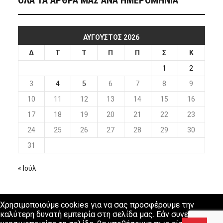
ΟΛΑ ΤΑ ΑΡΘΡΑ ΜΑΣ ΑΝΑ ΗΜΕΡΟΜΗΝΙΑ
ΑΎΓΟΥΣΤΟΣ 2026
Δ
Τ
Τ
Π
Π
Σ
Κ
1
2
3
4
5
6
7
8
9
10
11
12
13
14
15
16
17
18
19
20
21
22
23
24
25
26
27
28
29
30
31
« Ιούλ
Χρησιμοποιούμε cookies για να σας προσφέρουμε την
καλύτερη δυνατή εμπειρία στη σελίδα μας. Εάν συνεχίσετε να