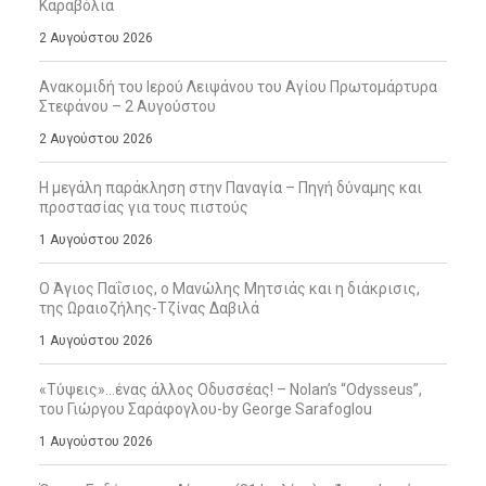
Καραβόλια
2 Αυγούστου 2026
Ανακομιδή του Ιερού Λειψάνου του Αγίου Πρωτομάρτυρα
Στεφάνου – 2 Αυγούστου
2 Αυγούστου 2026
Η μεγάλη παράκληση στην Παναγία – Πηγή δύναμης και
προστασίας για τους πιστούς
1 Αυγούστου 2026
Ο Άγιος Παΐσιος, ο Μανώλης Μητσιάς και η διάκρισις,
της Ωραιοζήλης-Τζίνας Δαβιλά
1 Αυγούστου 2026
«Τύψεις»…ένας άλλος Οδυσσέας! – Nolan’s “Odysseus”,
του Γιώργου Σαράφογλου-by George Sarafoglou
1 Αυγούστου 2026