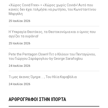
«Χώρος Covid Free» = «Χώρος χωρίς Covid»! Αυτό που
κανείς δεν έχει τολμήσει να ρωτήσει, του Κωνσταντίνου
Μαργέλη
25 Ιουλίου 2026
Η Υπεραγία Θεοτόκος, τα Θεοτοκονύμια και ο ύμνος που
αγγίζει τα ουράνια!
25 Ιουλίου 2026
Pete the Pentagon Clown! Πιτ ο Κλόουν του Πενταγώνου,
του Γιώργου Σαράφογλου-by George Sarafoglou
24 Ιουλίου 2026
Τι μας έκανες Όμηρε … , Του Ηλία Καραβόλια
24 Ιουλίου 2026
ΑΡΘΡΟΓΡΑΦΟΙ ΣΤΗΝ IΠΟΡΤΑ