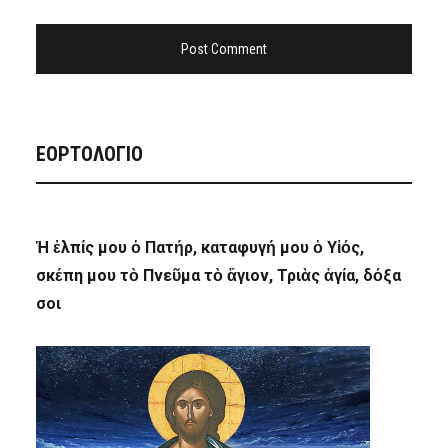
ΕΟΡΤΟΛΟΓΙΟ
Ἡ ἐλπίς μου ὁ Πατήρ, καταφυγή μου ὁ Υἱός,
σκέπη μου τὸ Πνεῦμα τὸ ἅγιον, Τριὰς ἁγία, δόξα
σοι