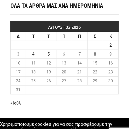
ΟΛΑ ΤΑ ΑΡΘΡΑ ΜΑΣ ΑΝΑ ΗΜΕΡΟΜΗΝΙΑ
ΑΎΓΟΥΣΤΟΣ 2026
Δ
Τ
Τ
Π
Π
Σ
Κ
1
2
3
4
5
6
7
8
9
10
11
12
13
14
15
16
17
18
19
20
21
22
23
24
25
26
27
28
29
30
31
« Ιούλ
Χρησιμοποιούμε cookies για να σας προσφέρουμε την