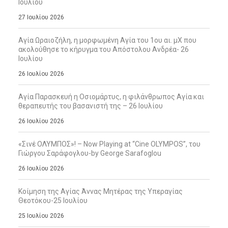
Ιουλίου
27 Ιουλίου 2026
Αγία Ωραιοζήλη, η μορφωμένη Αγία του 1ου αι. μΧ που
ακολούθησε το κήρυγμα του Απόστολου Ανδρέα- 26
Ιουλίου
26 Ιουλίου 2026
Αγία Παρασκευή η Οσιομάρτυς, η φιλάνθρωπος Αγία και
θεραπευτής του βασανιστή της – 26 Ιουλίου
26 Ιουλίου 2026
«Σινέ ΟΛΥΜΠΟΣ»! – Now Playing at “Cine OLYMPOS”, του
Γιώργου Σαράφογλου-by George Sarafoglou
26 Ιουλίου 2026
Κοίμηση της Αγίας Άννας Μητέρας της Υπεραγίας
Θεοτόκου-25 Ιουλίου
25 Ιουλίου 2026