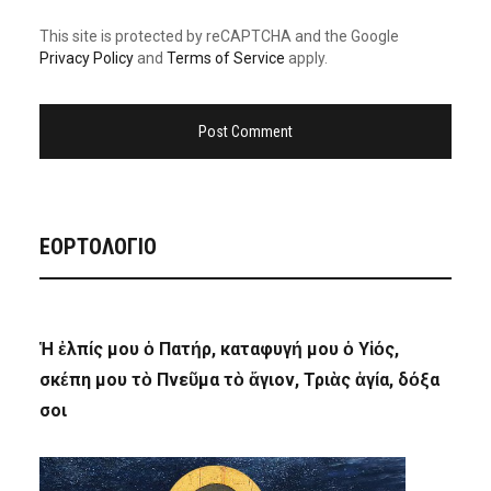
This site is protected by reCAPTCHA and the Google
Privacy Policy
and
Terms of Service
apply.
ΕΟΡΤΟΛΟΓΙΟ
Ἡ ἐλπίς μου ὁ Πατήρ, καταφυγή μου ὁ Υἱός,
σκέπη μου τὸ Πνεῦμα τὸ ἅγιον, Τριὰς ἁγία, δόξα
σοι