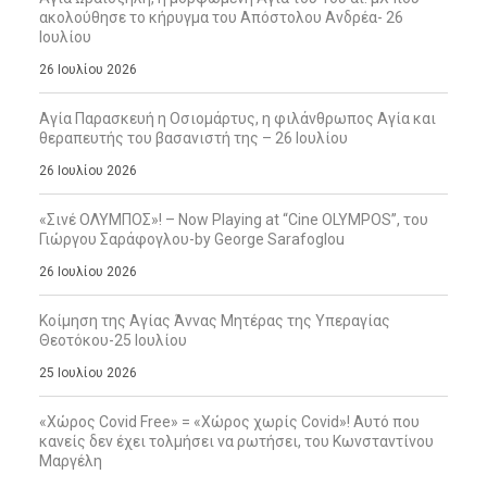
ακολούθησε το κήρυγμα του Απόστολου Ανδρέα- 26
Ιουλίου
26 Ιουλίου 2026
Αγία Παρασκευή η Οσιομάρτυς, η φιλάνθρωπος Αγία και
θεραπευτής του βασανιστή της – 26 Ιουλίου
26 Ιουλίου 2026
«Σινέ ΟΛΥΜΠΟΣ»! – Now Playing at “Cine OLYMPOS”, του
Γιώργου Σαράφογλου-by George Sarafoglou
26 Ιουλίου 2026
Κοίμηση της Αγίας Άννας Μητέρας της Υπεραγίας
Θεοτόκου-25 Ιουλίου
25 Ιουλίου 2026
«Χώρος Covid Free» = «Χώρος χωρίς Covid»! Αυτό που
κανείς δεν έχει τολμήσει να ρωτήσει, του Κωνσταντίνου
Μαργέλη