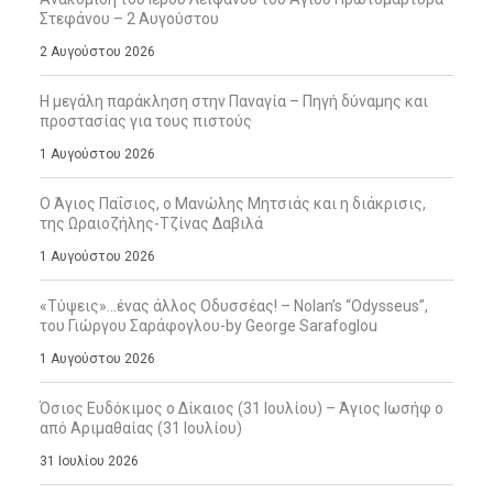
Στεφάνου – 2 Αυγούστου
2 Αυγούστου 2026
Η μεγάλη παράκληση στην Παναγία – Πηγή δύναμης και
προστασίας για τους πιστούς
1 Αυγούστου 2026
Ο Άγιος Παΐσιος, ο Μανώλης Μητσιάς και η διάκρισις,
της Ωραιοζήλης-Τζίνας Δαβιλά
1 Αυγούστου 2026
«Τύψεις»…ένας άλλος Οδυσσέας! – Nolan’s “Odysseus”,
του Γιώργου Σαράφογλου-by George Sarafoglou
1 Αυγούστου 2026
Όσιος Ευδόκιμος ο Δίκαιος (31 Ιουλίου) – Άγιος Ιωσήφ ο
από Αριμαθαίας (31 Ιουλίου)
31 Ιουλίου 2026