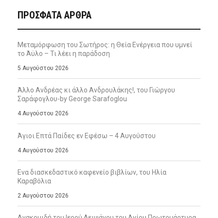
ΠΡΌΣΦΑΤΑ ΆΡΘΡΑ
Μεταμόρφωση του Σωτήρος: η Θεία Ενέργεια που υμνεί
το Άϋλο – Τι λέει η παράδοση
5 Αυγούστου 2026
Άλλο Ανδρέας κι άλλο Ανδρουλάκης!, του Γιώργου
Σαράφογλου-by George Sarafoglou
4 Αυγούστου 2026
Άγιοι Επτά Παίδες εν Εφέσω – 4 Αυγούστου
4 Αυγούστου 2026
Ενα διασκεδαστικό καφενείο βιβλίων, του Ηλία
Καραβόλια
2 Αυγούστου 2026
Ανακομιδή του Ιερού Λειψάνου του Αγίου Πρωτομάρτυρα