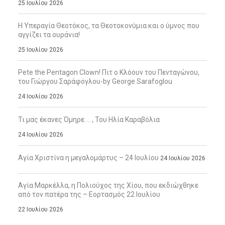
25 Ιουλίου 2026
Η Υπεραγία Θεοτόκος, τα Θεοτοκονύμια και ο ύμνος που
αγγίζει τα ουράνια!
25 Ιουλίου 2026
Pete the Pentagon Clown! Πιτ ο Κλόουν του Πενταγώνου,
του Γιώργου Σαράφογλου-by George Sarafoglou
24 Ιουλίου 2026
Τι μας έκανες Όμηρε … , Του Ηλία Καραβόλια
24 Ιουλίου 2026
Αγία Χριστίνα η μεγαλομάρτυς – 24 Ιουλίου
24 Ιουλίου 2026
Αγία Μαρκέλλα, η Πολιούχος της Χίου, που εκδιώχθηκε
από τον πατέρα της – Εορτασμός 22 Ιουλίου
22 Ιουλίου 2026