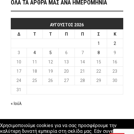
ΟΛΑ ΤΑ ΑΡΘΡΑ ΜΑΣ ΑΝΑ ΗΜΕΡΟΜΗΝΙΑ
ΑΎΓΟΥΣΤΟΣ 2026
Δ
Τ
Τ
Π
Π
Σ
Κ
1
2
3
4
5
6
7
8
9
10
11
12
13
14
15
16
17
18
19
20
21
22
23
24
25
26
27
28
29
30
31
« Ιούλ
Χρησιμοποιούμε cookies για να σας προσφέρουμε την
καλύτερη δυνατή εμπειρία στη σελίδα μας. Εάν συνεχίσετε να