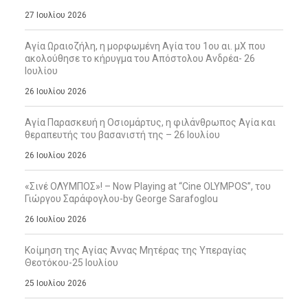
27 Ιουλίου 2026
Αγία Ωραιοζήλη, η μορφωμένη Αγία του 1ου αι. μΧ που
ακολούθησε το κήρυγμα του Απόστολου Ανδρέα- 26
Ιουλίου
26 Ιουλίου 2026
Αγία Παρασκευή η Οσιομάρτυς, η φιλάνθρωπος Αγία και
θεραπευτής του βασανιστή της – 26 Ιουλίου
26 Ιουλίου 2026
«Σινέ ΟΛΥΜΠΟΣ»! – Now Playing at “Cine OLYMPOS”, του
Γιώργου Σαράφογλου-by George Sarafoglou
26 Ιουλίου 2026
Κοίμηση της Αγίας Άννας Μητέρας της Υπεραγίας
Θεοτόκου-25 Ιουλίου
25 Ιουλίου 2026