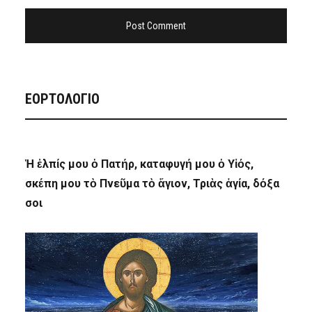
ΕΟΡΤΟΛΟΓΙΟ
Ἡ ἐλπίς μου ὁ Πατήρ, καταφυγή μου ὁ Υἱός,
σκέπη μου τὸ Πνεῦμα τὸ ἅγιον, Τριὰς ἁγία, δόξα
σοι