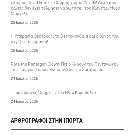
«Χώρος Covid Free» = «Χώρος χωρίς Covid»! Αυτό που
κανείς δεν έχει τολμήσει να ρωτήσει, του Κωνσταντίνου
Μαργέλη
25 Ιουλίου 2026
Η Υπεραγία Θεοτόκος, τα Θεοτοκονύμια και ο ύμνος που
αγγίζει τα ουράνια!
25 Ιουλίου 2026
Pete the Pentagon Clown! Πιτ ο Κλόουν του Πενταγώνου,
του Γιώργου Σαράφογλου-by George Sarafoglou
24 Ιουλίου 2026
Τι μας έκανες Όμηρε … , Του Ηλία Καραβόλια
24 Ιουλίου 2026
ΑΡΘΡΟΓΡΑΦΟΙ ΣΤΗΝ IΠΟΡΤΑ