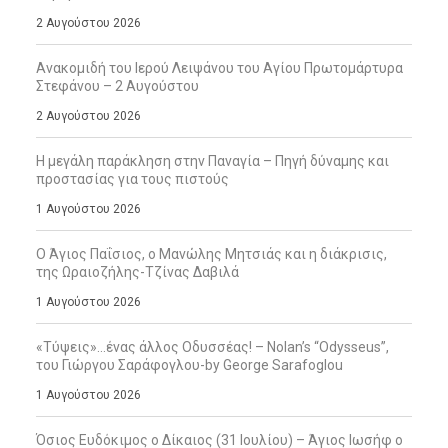
2 Αυγούστου 2026
Ανακομιδή του Ιερού Λειψάνου του Αγίου Πρωτομάρτυρα
Στεφάνου – 2 Αυγούστου
2 Αυγούστου 2026
Η μεγάλη παράκληση στην Παναγία – Πηγή δύναμης και
προστασίας για τους πιστούς
1 Αυγούστου 2026
Ο Άγιος Παΐσιος, ο Μανώλης Μητσιάς και η διάκρισις,
της Ωραιοζήλης-Τζίνας Δαβιλά
1 Αυγούστου 2026
«Τύψεις»…ένας άλλος Οδυσσέας! – Nolan’s “Odysseus”,
του Γιώργου Σαράφογλου-by George Sarafoglou
1 Αυγούστου 2026
Όσιος Ευδόκιμος ο Δίκαιος (31 Ιουλίου) – Άγιος Ιωσήφ ο