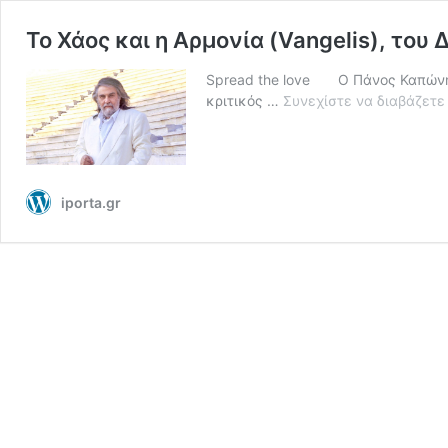
Το Χάος και η Αρμονία (Vangelis), το
Spread the love Ο Πάνος Καπώνης*
κριτικός …
Συνεχίστε να διαβάζετε
iporta.gr