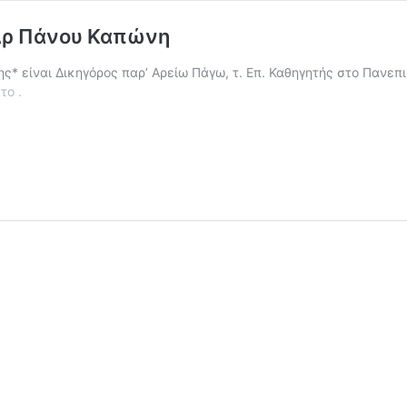
υ Δρ Πάνου Καπώνη
 είναι Δικηγόρος παρ’ Αρείω Πάγω, τ. Επ. Καθηγητής στο Πανεπι
Το
 το
.
Χάος
και
η
Αρμονία
(Vangelis),
του
Δρ
Πάνου
Καπώνη