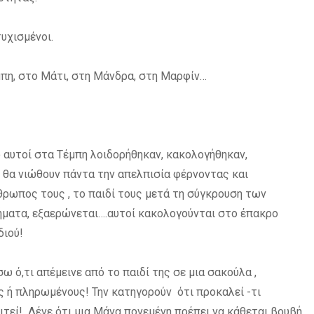
τυχισμένοι.
μπη, στο Μάτι, στη Μάνδρα, στη Μαρφίν…
ο αυτοί στα Τέμπη λοιδορήθηκαν, κακολογήθηκαν,
ι θα νιώθουν πάντα την απελπισία φέρνοντας και
ρωπος τους , το παιδί τους μετά τη σύγκρουση των
πήματα, εξαερώνεται….αυτοί κακολογούνται στο έπακρο
διού!
ω ό,τι απέμεινε από το παιδί της σε μια σακούλα ,
ς ή πληρωμένους! Την κατηγορούν ότι προκαλεί -τι
παιτεί! Λένε ότι μια Μάνα πονεμένη πρέπει να κάθεται βουβή