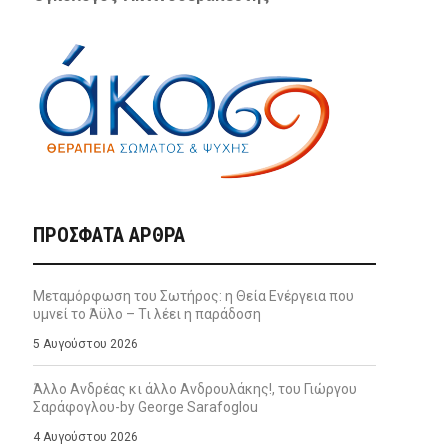
ΠΡΌΣΦΑΤΑ ΆΡΘΡΑ
Μεταμόρφωση του Σωτήρος: η Θεία Ενέργεια που
υμνεί το Άϋλο – Τι λέει η παράδοση
5 Αυγούστου 2026
Άλλο Ανδρέας κι άλλο Ανδρουλάκης!, του Γιώργου
Σαράφογλου-by George Sarafoglou
4 Αυγούστου 2026