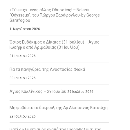
«Τύψεις»…ένας άλλος Οδυσσέας! – Nolan’s
“Odysseus”, του Γιώργου Σαράφογλου-by George
Sarafoglou
1 Αυγούστου 2026
Όσιος Ευδόκιμος ο Δίκαιος (31 Ιουλίου) – Άγιος
Ιωσήφ ο από Αριμαθαίας (31 Ιουλίου)
31 Ιουλίου 2026
Για τα πανηγύρια, της Αναστασίας Φωκά
30 Ιουλίου 2026
Άγιος Καλλίνικος – 29 Ιουλίου
29 Ιουλίου 2026
Μη φοβάστε τα δάκρυα!, της Δρ Δέσποινας Κατσώχη
29 Ιουλίου 2026
Γιατί ο κλιματισμός αγαπά την ξηροφθαλμία;, της