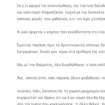
Σε ό,τι αφορά την ενσυναίσθηση, την ταύτιση δηλ
και καλύτερη! Επηρεάζεσαι συχνά με την δυσκολία 
κάποιες φορές που μαθαίνεις ό,τι τον έχει χτυπήσει
Κι εκεί έρχεται ο κόμπος που εγκαθίσταται στο λα
Έχοντας περάσει πριν τα Χριστούγεννα, κάποιες δ
λατρεμένων δικών μου είμαι στα πρόθυρα της κα
Μα, ω! του θαύματος, όλα διορθώθηκαν η ίαση απόλ
Λες…απειλή ήταν, πάει πέρασε, άδικα φοβήθηκες-π
Ισιώνεις πάλι, ξαναποκτάς τη χαμένη ψυχραιμία σο
ευχαριστώ! και ξέρεις ότι σε λίγο καιρό όλα θα ξ
από την ημέρα που κυκλοφόρησε , τι άλλο θέλεις; 