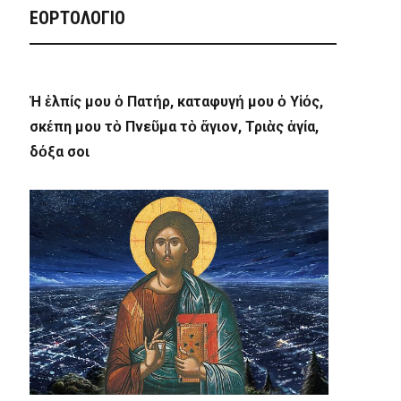
ΕΟΡΤΟΛΟΓΙΟ
Ἡ ἐλπίς μου ὁ Πατήρ, καταφυγή μου ὁ Υἱός,
σκέπη μου τὸ Πνεῦμα τὸ ἅγιον, Τριὰς ἁγία,
δόξα σοι