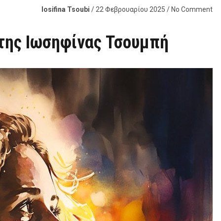
Iosifina Tsoubi
/ 22 Φεβρουαρίου 2025 / No Comment
 της Ιωσηφίνας Τσουμπή