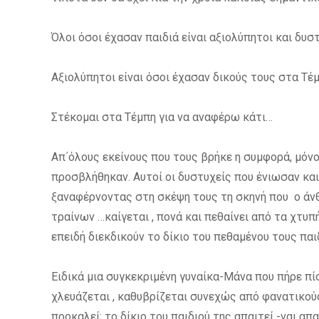
Όλοι όσοι έχασαν παιδιά είναι αξιολύπητοι και δυσ
Αξιολύπητοι είναι όσοι έχασαν δικούς τους στα Τέ
Στέκομαι στα Τέμπη για να αναφέρω κάτι…
Απ΄όλους εκείνους που τους βρήκε η συμφορά, μόν
προσβλήθηκαν. Αυτοί οι δυστυχείς που ένιωσαν κα
ξαναφέρνοντας στη σκέψη τους τη σκηνή που ο άνθ
τραίνων …καίγεται , πονά και πεθαίνει από τα χτυ
επειδή διεκδικούν το δίκιο του πεθαμένου τους παι
Ειδικά μια συγκεκριμένη γυναίκα-Μάνα που πήρε πίσ
χλευάζεται , καθυβρίζεται συνεχώς από φανατικού
προκαλεί; το δίκιο του παιδιού της απαιτεί -ναι α